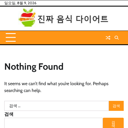
Skip
일요일, 8월 9, 2026
to
content
Nothing Found
It seems we can’t find what you’re looking for. Perhaps
searching can help.
검
색:
검색
검
색