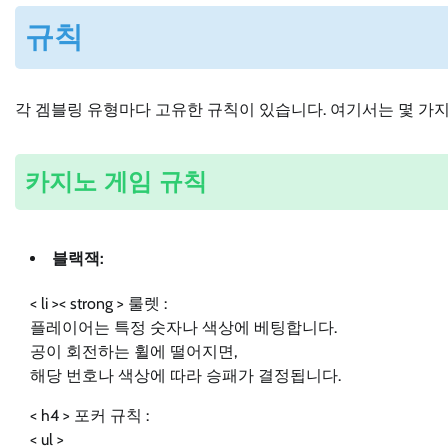
규칙
각 겜블링 유형마다 고유한 규칙이 있습니다. 여기서는 몇 가
카지노 게임 규칙
블랙잭:
< li >< strong > 룰렛 :
플레이어는 특정 숫자나 색상에 베팅합니다.
공이 회전하는 휠에 떨어지면,
해당 번호나 색상에 따라 승패가 결정됩니다.
< h4 > 포커 규칙 :
< ul >