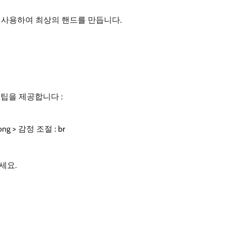
 사용하여 최상의 핸드를 만듭니다.
 팁을 제공합니다 :
rong > 감정 조절 : br
세요.