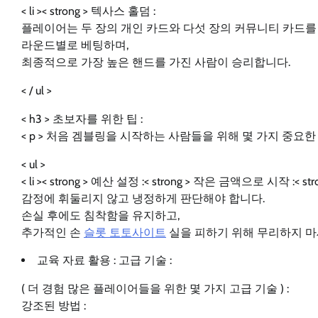
< li >< strong > 텍사스 홀덤 :
플레이어는 두 장의 개인 카드와 다섯 장의 커뮤니티 카드를
라운드별로 베팅하며,
최종적으로 가장 높은 핸드를 가진 사람이 승리합니다.
< / ul >
< h3 > 초보자를 위한 팁 :
< p > 처음 겜블링을 시작하는 사람들을 위해 몇 가지 중요한
< ul >
< li >< strong > 예산 설정 :
< strong > 작은 금액으로 시작 :
< st
감정에 휘둘리지 않고 냉정하게 판단해야 합니다.
손실 후에도 침착함을 유지하고,
추가적인 손
슬롯 토토사이트
실을 피하기 위해 무리하지 마
교육 자료 활용 :
고급 기술 :
( 더 경험 많은 플레이어들을 위한 몇 가지 고급 기술 ) :
강조된 방법 :