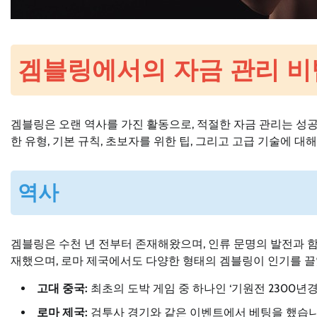
겜블링에서의 자금 관리 비
겜블링은 오랜 역사를 가진 활동으로, 적절한 자금 관리는 성
한 유형, 기본 규칙, 초보자를 위한 팁, 그리고 고급 기술에 
역사
겜블링은 수천 년 전부터 존재해왔으며, 인류 문명의 발전과 
재했으며, 로마 제국에서도 다양한 형태의 겜블링이 인기를 끌
고대 중국:
최초의 도박 게임 중 하나인 ‘기원전 2300년
로마 제국:
검투사 경기와 같은 이벤트에서 베팅을 했습니