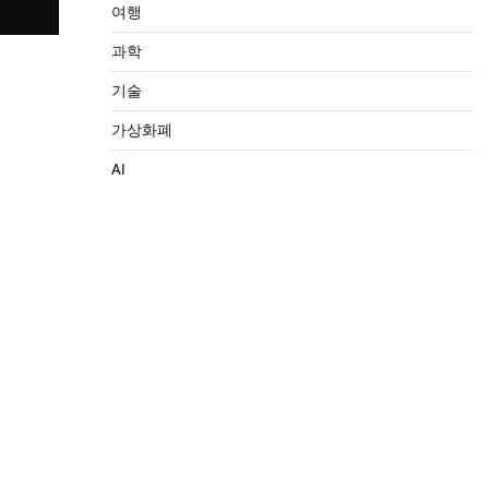
여행
과학
기술
가상화폐
AI