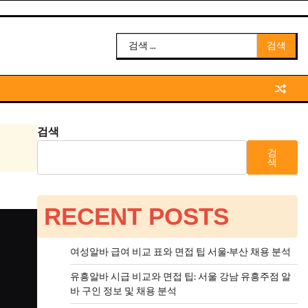
검
색:
검색
검
색
RECENT POSTS
여성알바 급여 비교 표와 면접 팁 서울·부산 채용 분석
유흥알바 시급 비교와 면접 팁: 서울 강남 유흥주점 알
바 구인 정보 및 채용 분석