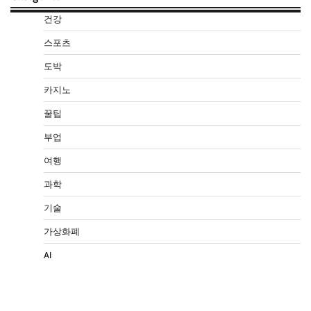
건강
스포츠
도박
카지노
꿀팁
부업
여행
과학
기술
가상화폐
AI