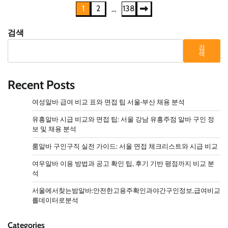
글
1
2
138
…
페
검색
이
검
색
지
매
Recent Posts
김
여성알바 급여 비교 표와 면접 팁 서울·부산 채용 분석
유흥알바 시급 비교와 면접 팁: 서울 강남 유흥주점 알바 구인 정
보 및 채용 분석
룸알바 구인구직 실전 가이드: 서울 면접 체크리스트와 시급 비교
여우알바 이용 방법과 공고 확인 팁, 후기 기반 평점까지 비교 분
석
서울에서찾는밤알바:안전한고용주확인과야간구인정보,급여비교
를데이터로분석
Categories