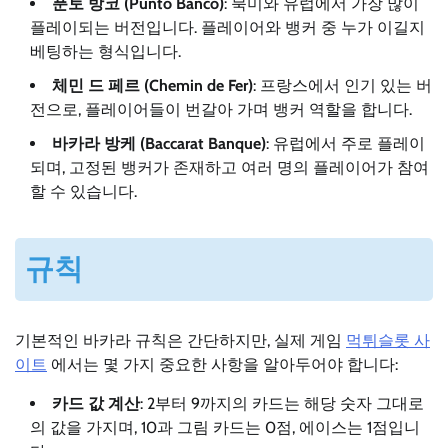
푼토 방코 (Punto Banco)
: 북미와 유럽에서 가장 많이
플레이되는 버전입니다. 플레이어와 뱅커 중 누가 이길지
베팅하는 형식입니다.
체민 드 페르 (Chemin de Fer)
: 프랑스에서 인기 있는 버
전으로, 플레이어들이 번갈아 가며 뱅커 역할을 합니다.
바카라 방케 (Baccarat Banque)
: 유럽에서 주로 플레이
되며, 고정된 뱅커가 존재하고 여러 명의 플레이어가 참여
할 수 있습니다.
규칙
기본적인 바카라 규칙은 간단하지만, 실제 게임
먹튀슬롯 사
이트
에서는 몇 가지 중요한 사항을 알아두어야 합니다:
카드 값 계산
: 2부터 9까지의 카드는 해당 숫자 그대로
의 값을 가지며, 10과 그림 카드는 0점, 에이스는 1점입니