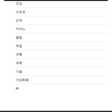
건강
스포츠
도박
카지노
꿀팁
부업
여행
과학
기술
가상화폐
AI