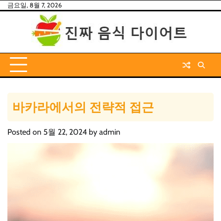
Skip
금요일, 8월 7, 2026
to
content
바카라에서의 전략적 접근
Posted on
5월 22, 2024
by
admin