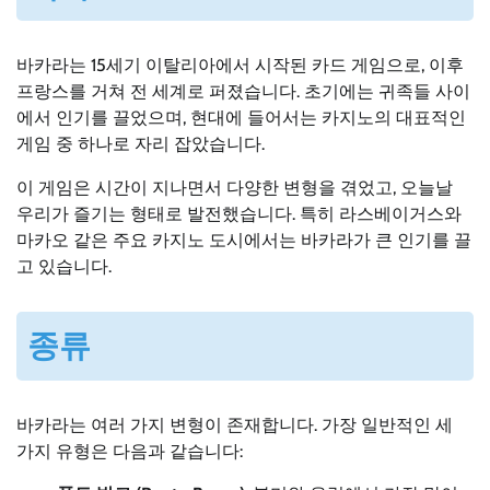
바카라는 15세기 이탈리아에서 시작된 카드 게임으로, 이후
프랑스를 거쳐 전 세계로 퍼졌습니다. 초기에는 귀족들 사이
에서 인기를 끌었으며, 현대에 들어서는 카지노의 대표적인
게임 중 하나로 자리 잡았습니다.
이 게임은 시간이 지나면서 다양한 변형을 겪었고, 오늘날
우리가 즐기는 형태로 발전했습니다. 특히 라스베이거스와
마카오 같은 주요 카지노 도시에서는 바카라가 큰 인기를 끌
고 있습니다.
종류
바카라는 여러 가지 변형이 존재합니다. 가장 일반적인 세
가지 유형은 다음과 같습니다: