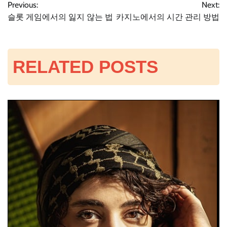
글
Previous:
Next:
슬롯 게임에서의 잃지 않는 법
카지노에서의 시간 관리 방법
탐
색
RELATED POSTS