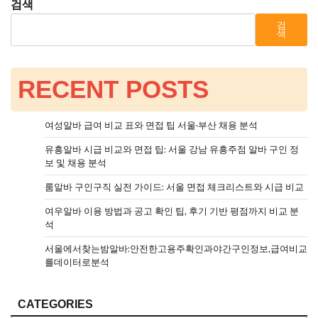
검색
검
색
RECENT POSTS
여성알바 급여 비교 표와 면접 팁 서울·부산 채용 분석
유흥알바 시급 비교와 면접 팁: 서울 강남 유흥주점 알바 구인 정
보 및 채용 분석
룸알바 구인구직 실전 가이드: 서울 면접 체크리스트와 시급 비교
여우알바 이용 방법과 공고 확인 팁, 후기 기반 평점까지 비교 분
석
서울에서찾는밤알바:안전한고용주확인과야간구인정보,급여비교
를데이터로분석
CATEGORIES