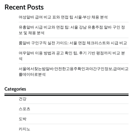
매
Recent Posts
김
여성알바 급여 비교 표와 면접 팁 서울·부산 채용 분석
유흥알바 시급 비교와 면접 팁: 서울 강남 유흥주점 알바 구인 정
보 및 채용 분석
룸알바 구인구직 실전 가이드: 서울 면접 체크리스트와 시급 비교
여우알바 이용 방법과 공고 확인 팁, 후기 기반 평점까지 비교 분
석
서울에서찾는밤알바:안전한고용주확인과야간구인정보,급여비교
를데이터로분석
Categories
건강
스포츠
도박
카지노