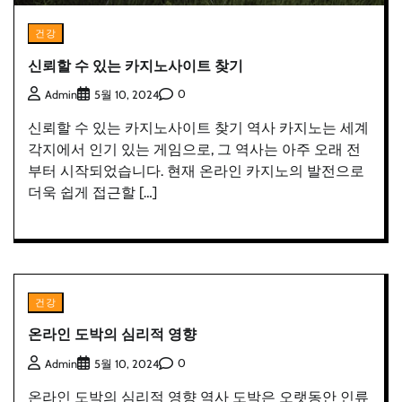
건강
신뢰할 수 있는 카지노사이트 찾기
0
Admin
5월 10, 2024
신뢰할 수 있는 카지노사이트 찾기 역사 카지노는 세계
각지에서 인기 있는 게임으로, 그 역사는 아주 오래 전
부터 시작되었습니다. 현재 온라인 카지노의 발전으로
더욱 쉽게 접근할 […]
건강
온라인 도박의 심리적 영향
0
Admin
5월 10, 2024
온라인 도박의 심리적 영향 역사 도박은 오랫동안 인류