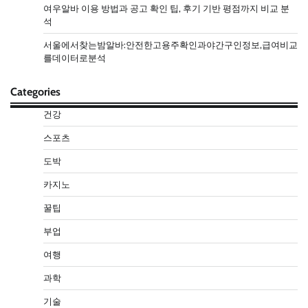
여우알바 이용 방법과 공고 확인 팁, 후기 기반 평점까지 비교 분
석
서울에서찾는밤알바:안전한고용주확인과야간구인정보,급여비교
를데이터로분석
Categories
건강
스포츠
도박
카지노
꿀팁
부업
여행
과학
기술