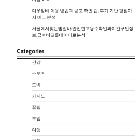
여우알바 이용 방법과 공고 확인 팁, 후기 기반 평점까
지 비교 분석
서울에서찾는밤알바:안전한고용주확인과야간구인정
보,급여비교를데이터로분석
Categories
건강
스포츠
도박
카지노
꿀팁
부업
여행