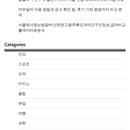
여우알바 이용 방법과 공고 확인 팁, 후기 기반 평점까지 비교 분
석
서울에서찾는밤알바:안전한고용주확인과야간구인정보,급여비교
를데이터로분석
Categories
건강
스포츠
도박
카지노
꿀팁
부업
여행
과학