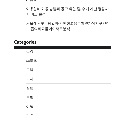
여우알바 이용 방법과 공고 확인 팁, 후기 기반 평점까
지 비교 분석
서울에서찾는밤알바:안전한고용주확인과야간구인정
보,급여비교를데이터로분석
Categories
건강
스포츠
도박
카지노
꿀팁
부업
여행