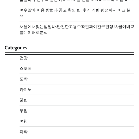
여우알바 이용 방법과 공고 확인 팁, 후기 기반 평점까지 비교 분
석
서울에서찾는밤알바:안전한고용주확인과야간구인정보,급여비교
를데이터로분석
Categories
건강
스포츠
도박
카지노
꿀팁
부업
여행
과학