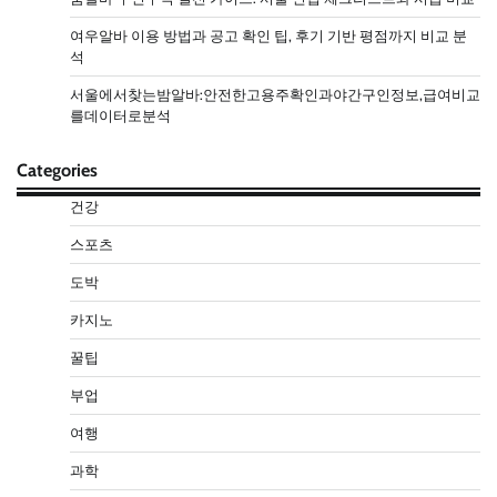
여우알바 이용 방법과 공고 확인 팁, 후기 기반 평점까지 비교 분
석
서울에서찾는밤알바:안전한고용주확인과야간구인정보,급여비교
를데이터로분석
Categories
건강
스포츠
도박
카지노
꿀팁
부업
여행
과학