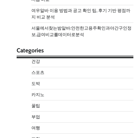
여우알바 이용 방법과 공고 확인 팁, 후기 기반 평점까
지 비교 분석
서울에서찾는밤알바:안전한고용주확인과야간구인정
보,급여비교를데이터로분석
Categories
건강
스포츠
도박
카지노
꿀팁
부업
여행