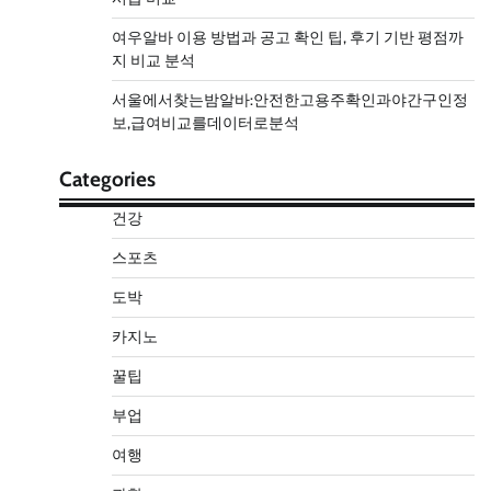
여우알바 이용 방법과 공고 확인 팁, 후기 기반 평점까
지 비교 분석
서울에서찾는밤알바:안전한고용주확인과야간구인정
보,급여비교를데이터로분석
Categories
건강
스포츠
도박
카지노
꿀팁
부업
여행