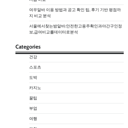
여우알바 이용 방법과 공고 확인 팁, 후기 기반 평점까
지 비교 분석
서울에서찾는밤알바:안전한고용주확인과야간구인정
보,급여비교를데이터로분석
Categories
건강
스포츠
도박
카지노
꿀팁
부업
여행