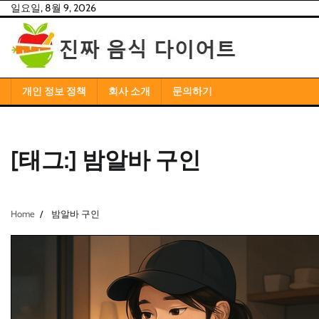
Skip
일요일, 8월 9, 2026
to
content
개인 정보 정책
회사 소개
문의하기
[태그:]
밤알바 구인
Home
밤알바 구인