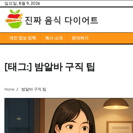
Skip
일요일, 8월 9, 2026
to
content
개인 정보 정책
회사 소개
문의하기
[태그:]
밤알바 구직 팁
Home
밤알바 구직 팁