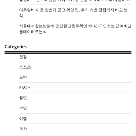
여우알바 이용 방법과 공고 확인 팁, 후기 기반 평점까지 비교 분
석
서울에서찾는밤알바:안전한고용주확인과야간구인정보,급여비교
를데이터로분석
Categories
건강
스포츠
도박
카지노
꿀팁
부업
여행
과학