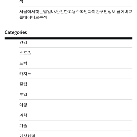
석
서울에서찾는밤알바:안전한고용주확인과야간구인정보,급여비교
를데이터로분석
Categories
건강
스포츠
도박
카지노
꿀팁
부업
여행
과학
기술
가상화폐