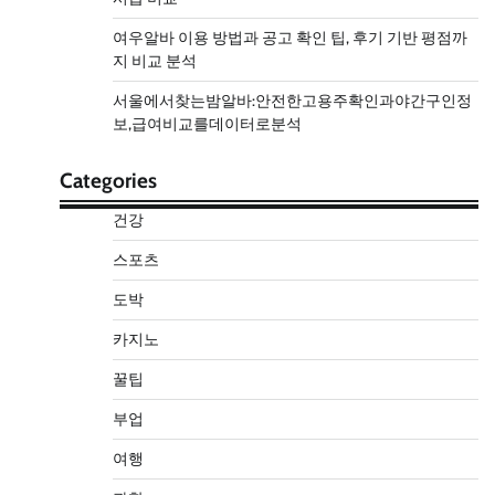
여우알바 이용 방법과 공고 확인 팁, 후기 기반 평점까
지 비교 분석
서울에서찾는밤알바:안전한고용주확인과야간구인정
보,급여비교를데이터로분석
Categories
건강
스포츠
도박
카지노
꿀팁
부업
여행