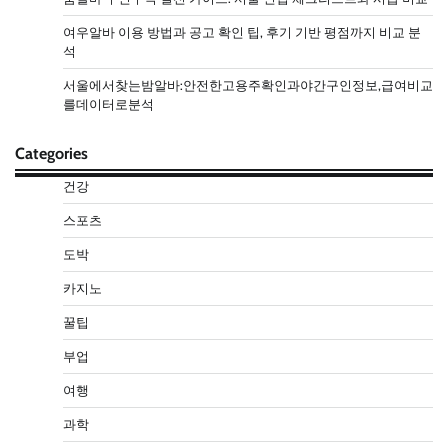
여우알바 이용 방법과 공고 확인 팁, 후기 기반 평점까지 비교 분
석
서울에서찾는밤알바:안전한고용주확인과야간구인정보,급여비교
를데이터로분석
Categories
건강
스포츠
도박
카지노
꿀팁
부업
여행
과학