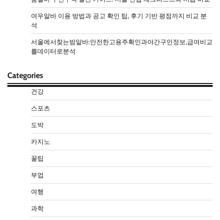
여우알바 이용 방법과 공고 확인 팁, 후기 기반 평점까지 비교 분
석
서울에서찾는밤알바:안전한고용주확인과야간구인정보,급여비교
를데이터로분석
Categories
건강
스포츠
도박
카지노
꿀팁
부업
여행
과학