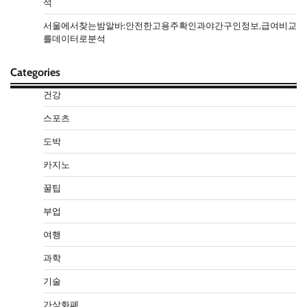
석
서울에서찾는밤알바:안전한고용주확인과야간구인정보,급여비교
를데이터로분석
Categories
건강
스포츠
도박
카지노
꿀팁
부업
여행
과학
기술
가상화폐