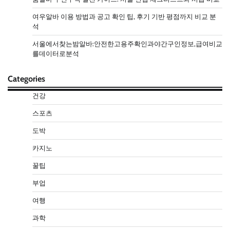
여우알바 이용 방법과 공고 확인 팁, 후기 기반 평점까지 비교 분
석
서울에서찾는밤알바:안전한고용주확인과야간구인정보,급여비교
를데이터로분석
Categories
건강
스포츠
도박
카지노
꿀팁
부업
여행
과학