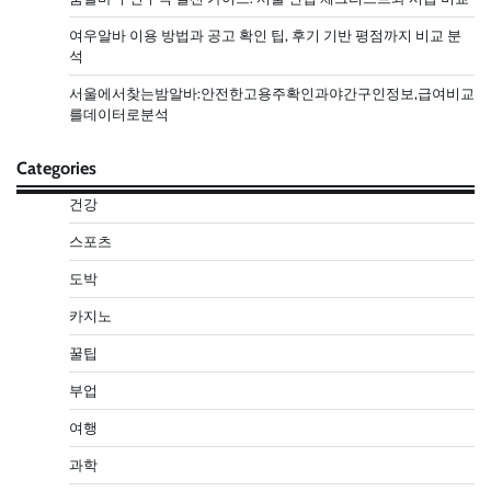
여우알바 이용 방법과 공고 확인 팁, 후기 기반 평점까지 비교 분
석
서울에서찾는밤알바:안전한고용주확인과야간구인정보,급여비교
를데이터로분석
Categories
건강
스포츠
도박
카지노
꿀팁
부업
여행
과학