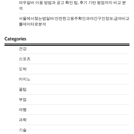
여우알바 이용 방법과 공고 확인 팁, 후기 기반 평점까지 비교 분
석
서울에서찾는밤알바:안전한고용주확인과야간구인정보,급여비교
를데이터로분석
Categories
건강
스포츠
도박
카지노
꿀팁
부업
여행
과학
기술