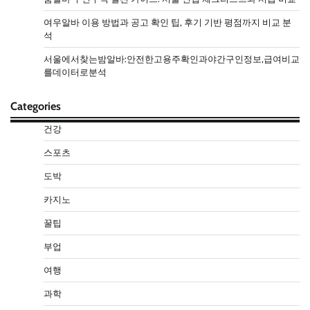
여우알바 이용 방법과 공고 확인 팁, 후기 기반 평점까지 비교 분
석
서울에서찾는밤알바:안전한고용주확인과야간구인정보,급여비교
를데이터로분석
Categories
건강
스포츠
도박
카지노
꿀팁
부업
여행
과학