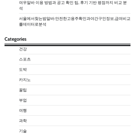
여우알바 이용 방법과 공고 확인 팁, 후기 기반 평점까지 비교 분
석
서울에서찾는밤알바:안전한고용주확인과야간구인정보,급여비교
를데이터로분석
Categories
건강
스포츠
도박
카지노
꿀팁
부업
여행
과학
기술