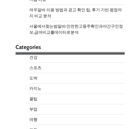
여우알바 이용 방법과 공고 확인 팁, 후기 기반 평점까
지 비교 분석
서울에서찾는밤알바:안전한고용주확인과야간구인정
보,급여비교를데이터로분석
Categories
건강
스포츠
도박
카지노
꿀팁
부업
여행