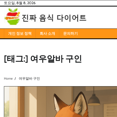
Skip
토요일, 8월 8, 2026
to
content
개인 정보 정책
회사 소개
문의하기
[태그:]
여우알바 구인
Home
여우알바 구인