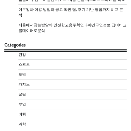
여우알바 이용 방법과 공고 확인 팁, 후기 기반 평점까지 비교 분
석
서울에서찾는밤알바:안전한고용주확인과야간구인정보,급여비교
를데이터로분석
Categories
건강
스포츠
도박
카지노
꿀팁
부업
여행
과학