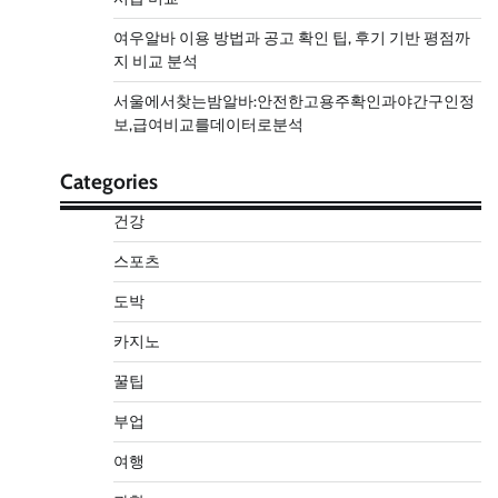
여우알바 이용 방법과 공고 확인 팁, 후기 기반 평점까
지 비교 분석
서울에서찾는밤알바:안전한고용주확인과야간구인정
보,급여비교를데이터로분석
Categories
건강
스포츠
도박
카지노
꿀팁
부업
여행