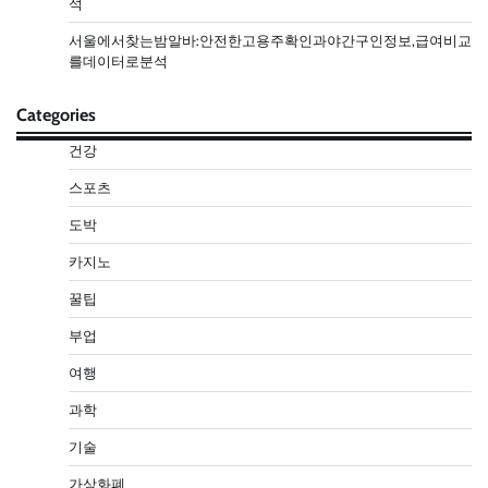
석
서울에서찾는밤알바:안전한고용주확인과야간구인정보,급여비교
를데이터로분석
Categories
건강
스포츠
도박
카지노
꿀팁
부업
여행
과학
기술
가상화폐