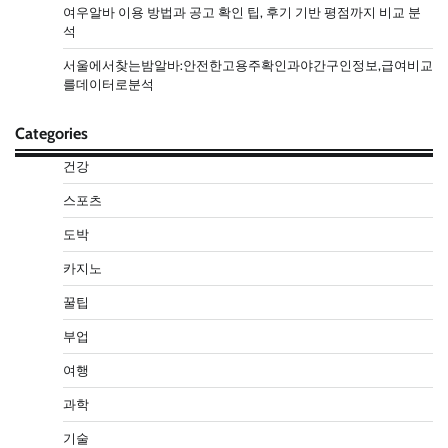
여우알바 이용 방법과 공고 확인 팁, 후기 기반 평점까지 비교 분
석
서울에서찾는밤알바:안전한고용주확인과야간구인정보,급여비교
를데이터로분석
Categories
건강
스포츠
도박
카지노
꿀팁
부업
여행
과학
기술