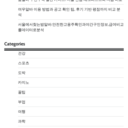
여우알바 이용 방법과 공고 확인 팁, 후기 기반 평점까지 비교 분
석
서울에서찾는밤알바:안전한고용주확인과야간구인정보,급여비교
를데이터로분석
Categories
건강
스포츠
도박
카지노
꿀팁
부업
여행
과학