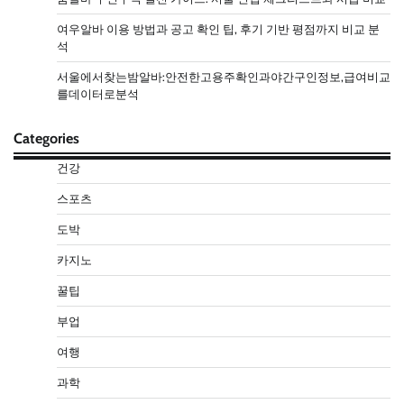
여우알바 이용 방법과 공고 확인 팁, 후기 기반 평점까지 비교 분
석
서울에서찾는밤알바:안전한고용주확인과야간구인정보,급여비교
를데이터로분석
Categories
건강
스포츠
도박
카지노
꿀팁
부업
여행
과학