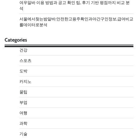
여우알바 이용 방법과 공고 확인 팁, 후기 기반 평점까지 비교 분
석
서울에서찾는밤알바:안전한고용주확인과야간구인정보,급여비교
를데이터로분석
Categories
건강
스포츠
도박
카지노
꿀팁
부업
여행
과학
기술