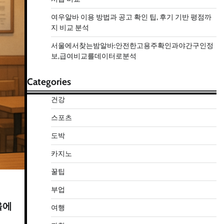
여우알바 이용 방법과 공고 확인 팁, 후기 기반 평점까
지 비교 분석
서울에서찾는밤알바:안전한고용주확인과야간구인정
보,급여비교를데이터로분석
Categories
건강
스포츠
도박
카지노
꿀팁
부업
울에
여행