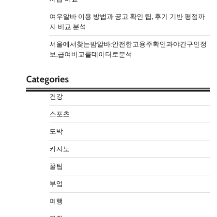
여우알바 이용 방법과 공고 확인 팁, 후기 기반 평점까
지 비교 분석
서울에서찾는밤알바:안전한고용주확인과야간구인정
보,급여비교를데이터로분석
Categories
건강
스포츠
도박
카지노
꿀팁
부업
여행