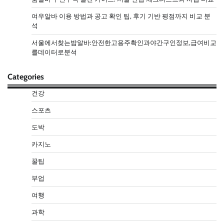
여우알바 이용 방법과 공고 확인 팁, 후기 기반 평점까지 비교 분
석
서울에서찾는밤알바:안전한고용주확인과야간구인정보,급여비교
를데이터로분석
Categories
건강
스포츠
도박
카지노
꿀팁
부업
여행
과학