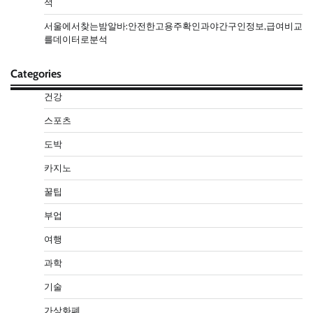
석
서울에서찾는밤알바:안전한고용주확인과야간구인정보,급여비교
를데이터로분석
Categories
건강
스포츠
도박
카지노
꿀팁
부업
여행
과학
기술
가상화폐