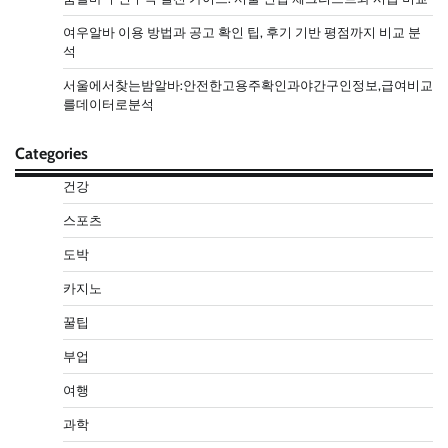
여우알바 이용 방법과 공고 확인 팁, 후기 기반 평점까지 비교 분
석
서울에서찾는밤알바:안전한고용주확인과야간구인정보,급여비교
를데이터로분석
Categories
건강
스포츠
도박
카지노
꿀팁
부업
여행
과학