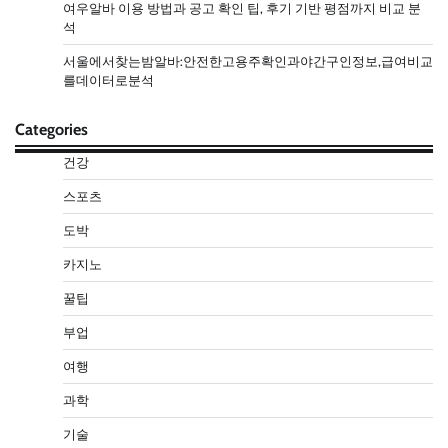
여우알바 이용 방법과 공고 확인 팁, 후기 기반 평점까지 비교 분
석
서울에서찾는밤알바:안전한고용주확인과야간구인정보,급여비교
를데이터로분석
Categories
건강
스포츠
도박
카지노
꿀팁
부업
여행
과학
기술