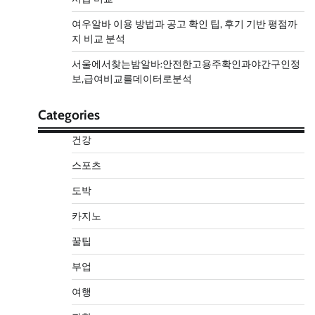
여우알바 이용 방법과 공고 확인 팁, 후기 기반 평점까
지 비교 분석
서울에서찾는밤알바:안전한고용주확인과야간구인정
보,급여비교를데이터로분석
Categories
건강
스포츠
도박
카지노
꿀팁
부업
여행