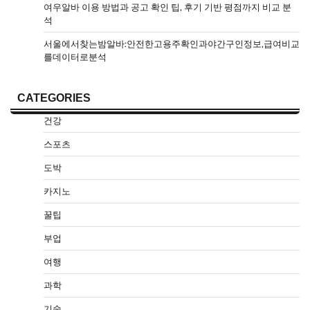
여우알바 이용 방법과 공고 확인 팁, 후기 기반 평점까지 비교 분
석
서울에서찾는밤알바:안전한고용주확인과야간구인정보,급여비교
를데이터로분석
CATEGORIES
건강
스포츠
도박
카지노
꿀팁
부업
여행
과학
기술