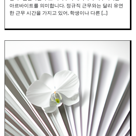
아르바이트를 의미합니다. 정규직 근무와는 달리 유연
한 근무 시간을 가지고 있어, 학생이나 다른 […]