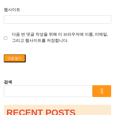
웹사이트
다음 번 댓글 작성을 위해 이 브라우저에 이름, 이메일,
그리고 웹사이트를 저장합니다.
검색
검
색
RECENT POSTS