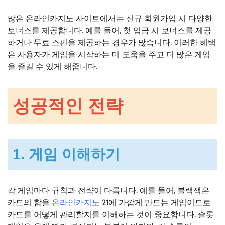
많은 온라인카지노 사이트에서는 신규 회원가입 시 다양한
보너스를 제공합니다. 예를 들어, 첫 입금 시 보너스를 제공
하거나 무료 스핀을 제공하는 경우가 많습니다. 이러한 혜택
은 사용자가 게임을 시작하는 데 도움을 주고 더 많은 게임
을 즐길 수 있게 해줍니다.
성공적인 전략
1. 게임 이해하기
각 게임마다 규칙과 전략이 다릅니다. 예를 들어, 블랙잭은
카드의 합을
온라인카지노
21에 가깝게 만드는 게임이므로
카드를 어떻게 관리할지를 이해하는 것이 중요합니다. 슬롯