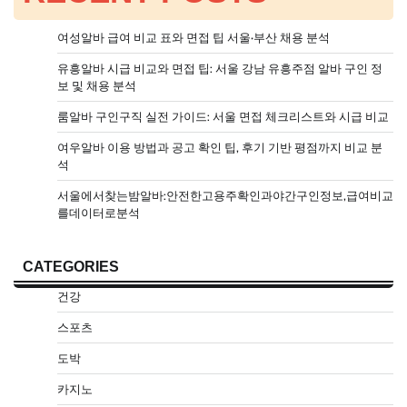
여성알바 급여 비교 표와 면접 팁 서울·부산 채용 분석
유흥알바 시급 비교와 면접 팁: 서울 강남 유흥주점 알바 구인 정
보 및 채용 분석
룸알바 구인구직 실전 가이드: 서울 면접 체크리스트와 시급 비교
여우알바 이용 방법과 공고 확인 팁, 후기 기반 평점까지 비교 분
석
서울에서찾는밤알바:안전한고용주확인과야간구인정보,급여비교
를데이터로분석
CATEGORIES
건강
스포츠
도박
카지노