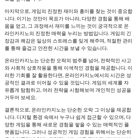
마지막으로, 게임의 진정한 재미와 흥미를 찾는 것이 중요합
니다. 이기는 것만이 목표가 아니라, 다양한 경험을 통해 배
움을 얻고, 그 과정에서 재미를 느끼는 것이 궁극적으로 온
라인카지노의 진정한 매력을 누리는 방법입니다. 게임의 긴
장감과 쾌감은 일상의 스트레스를 잊게 해주며, 적절한 관리
를 통해 즐겁고 안전한 시간을 보낼 수 있습니다.
온라인카지노는 단순한 오락의 범주를 넘어, 전략적인 사고
와 사회적 상호작용을 통해 이색적인 경험을 제공합니다. 이
러한 기회를 잘 활용한다면, 온라인카지노에서의 시간은 성
공적인 결과로 이어질 수 있을 것입니다. 게임의 세계를 자
유롭게 탐험하고, 여러 전략을 시험해보며 개인적인 성공을
거두어 보세요.
결론적으로, 온라인카지노는 단순한 오락 그 이상을 제공합
니다. 디지털 환경 속에서 누구나 쉽게 접근할 수 있으며, 다
양한 게임을 통해 새로운 경험을 쌓을 수 있는 매력적인 플
랫폼입니다. 그러나 성공적인 게임 경험을 위해서는 단순히