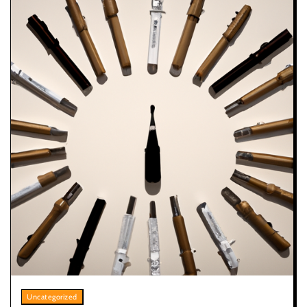
Uncategorized