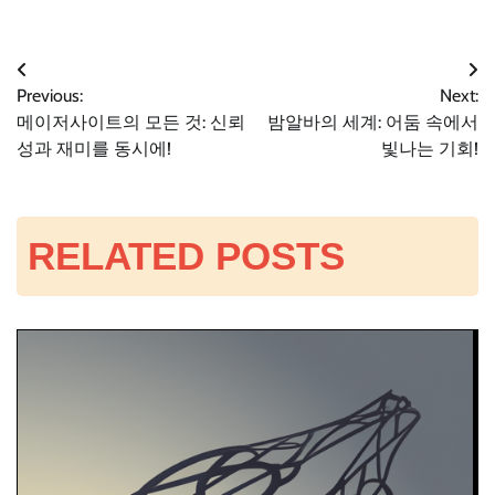
글
Previous:
Next:
메이저사이트의 모든 것: 신뢰
밤알바의 세계: 어둠 속에서
탐
성과 재미를 동시에!
빛나는 기회!
색
RELATED POSTS