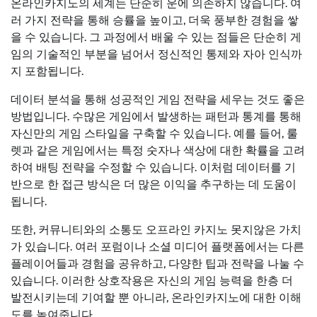
온라인카지노의 세계는 단순히 운에 의존하지 않습니다. 여
러 가지 전략을 통해 승률을 높이고, 더욱 풍부한 경험을 쌓
을 수 있습니다. 그 과정에서 배울 수 있는 점들은 단순히 게
임의 기술적인 부분을 넘어서 정신적인 통제와 자아 인식까
지 포함됩니다.
데이터 분석을 통해 성공적인 게임 전략을 세우는 것도 좋은
방법입니다. 수많은 게임에서 발생하는 패턴과 통계를 통해
자신만의 게임 스타일을 구축할 수 있습니다. 예를 들어, 룰
렛과 같은 게임에서는 특정 숫자나 색상에 대한 확률을 고려
하여 배팅 전략을 수정할 수 있습니다. 이처럼 데이터를 기
반으로 한 접근 방식은 더 많은 이익을 추구하는 데 도움이
됩니다.
또한, 커뮤니티와의 소통도 오프라인 카지노 못지않은 가치
가 있습니다. 여러 포럼이나 소셜 미디어 플랫폼에서는 다른
플레이어들과 경험을 공유하고, 다양한 팁과 전략을 나눌 수
있습니다. 이러한 상호작용은 자신의 게임 능력을 한층 더
발전시키는데 기여할 뿐 아니라, 온라인카지노에 대한 이해
도를 높여줍니다.