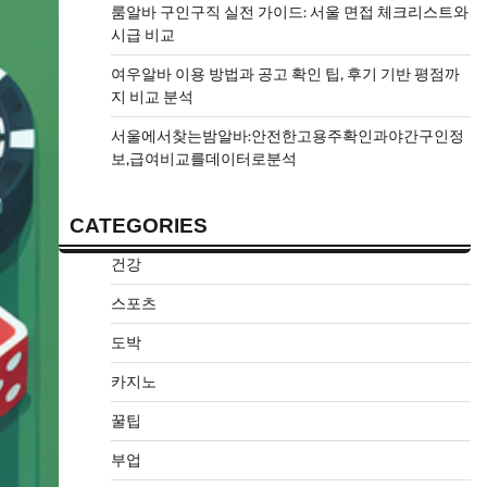
룸알바 구인구직 실전 가이드: 서울 면접 체크리스트와
시급 비교
여우알바 이용 방법과 공고 확인 팁, 후기 기반 평점까
지 비교 분석
서울에서찾는밤알바:안전한고용주확인과야간구인정
보,급여비교를데이터로분석
CATEGORIES
건강
스포츠
도박
카지노
꿀팁
부업