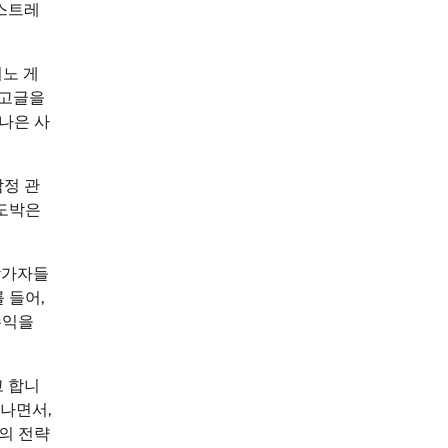
 스트레
지노 게
 고글을
나은 사
감정 관
 도박은
참가자들
 들어,
수익을
고 합니
어나면서,
의 전략