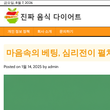
Skip
금요일, 8월 7, 2026
to
content
개인 정보 정책
회사 소개
문의하기
마음속의 베팅, 심리전이 펼
Posted on
1월 14, 2025
by
admin