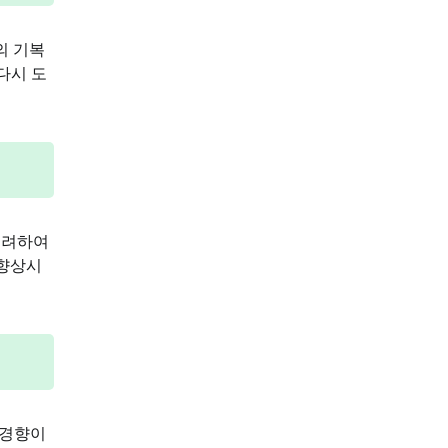
의 기복
다시 도
고려하여
 향상시
 경향이