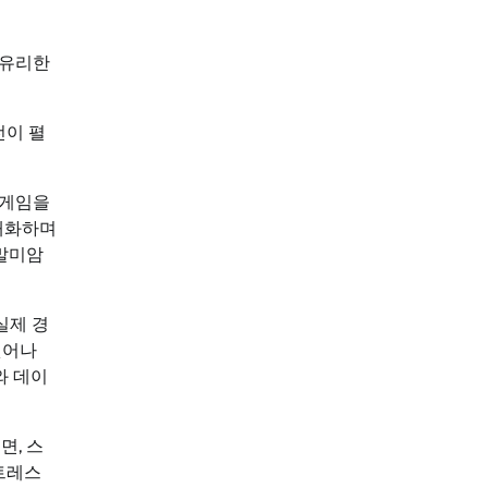
 유리한
전이 펼
 게임을
대화하며
 말미암
실제 경
벗어나
와 데이
면, 스
트레스