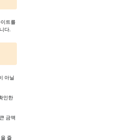
사이트를
니다.
이 아닐
 확인한
큰 금액
을 즐