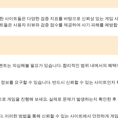
한 사이트들은 다양한 검증 지표를 바탕으로 신뢰성 있는 게임 
 사이트들은 사용자 리뷰와 검증 점수를 제공하여 사기 피해를 예방합
이벤트는 의심해볼 필요가 있습니다. 합리적인 범위 내에서의 혜택
 정보를 요구할 수 있습니다. 반드시 신뢰할 수 있는 사이트인지
으로 게임을 진행해 보세요. 실제로 문제가 발생하는지 확인한 후 
. 이러한 방법을 통해 신뢰할 수 있는 사이트에서 안전하게 게임