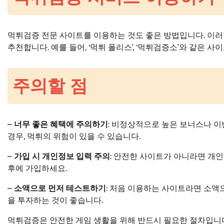
먹튀검증 전문 사이트를 이용하는 것도 좋은 방법입니다. 이러
추천합니다. 예를 들어, ‘먹튀 폴리스’, ‘먹튀검증소’와 같은
주의할 점
–
너무 좋은 혜택에 주의하기
: 비정상적으로 높은 보너스나 
경우, 먹튀의 위험이 있을 수 있습니다.
–
가입 시 개인정보 입력 주의
: 안전한 사이트가 아니라면 개인
후에 가입하세요.
–
소액으로 먼저 테스트하기
: 처음 이용하는 사이트라면 소액
을 투자하는 것이 좋습니다.
먹튀검증은 안전한 게임 생활을 위해 반드시 필요한 절차입니다