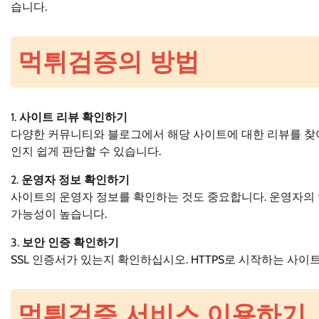
습니다.
먹튀검증의 방법
1.
사이트 리뷰 확인하기
다양한 커뮤니티와 블로그에서 해당 사이트에 대한 리뷰를 찾
인지 쉽게 판단할 수 있습니다.
2.
운영자 정보 확인하기
사이트의 운영자 정보를 확인하는 것도 중요합니다. 운영자의 
가능성이 높습니다.
3.
보안 인증 확인하기
SSL 인증서가 있는지 확인하십시오. HTTPS로 시작하는 사
먹튀검증 서비스 이용하기