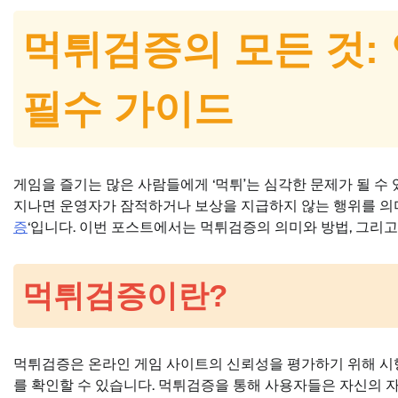
먹튀검증의 모든 것:
필수 가이드
게임을 즐기는 많은 사람들에게 ‘먹튀’는 심각한 문제가 될 수
지나면 운영자가 잠적하거나 보상을 지급하지 않는 행위를 의미
증
‘입니다. 이번 포스트에서는 먹튀검증의 의미와 방법, 그리
먹튀검증이란?
먹튀검증은 온라인 게임 사이트의 신뢰성을 평가하기 위해 시
를 확인할 수 있습니다. 먹튀검증을 통해 사용자들은 자신의 자