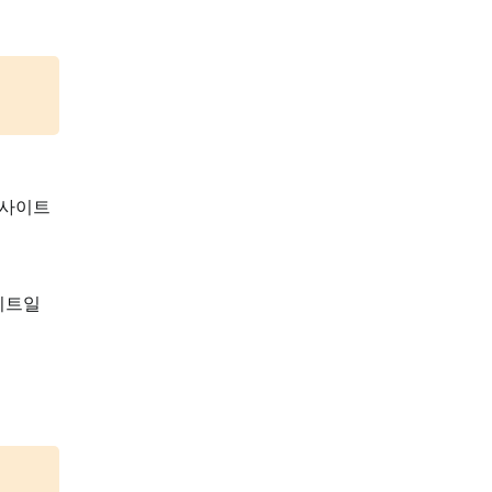
 사이트
이트일