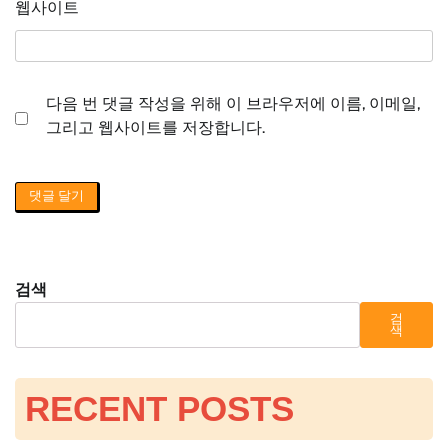
웹사이트
다음 번 댓글 작성을 위해 이 브라우저에 이름, 이메일,
그리고 웹사이트를 저장합니다.
검색
검
색
RECENT POSTS