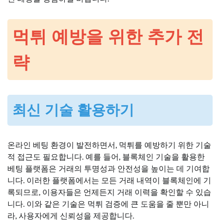
먹튀 예방을 위한 추가 전
략
최신 기술 활용하기
온라인 베팅 환경이 발전하면서, 먹튀를 예방하기 위한 기술
적 접근도 필요합니다. 예를 들어, 블록체인 기술을 활용한
베팅 플랫폼은 거래의 투명성과 안전성을 높이는 데 기여합
니다. 이러한 플랫폼에서는 모든 거래 내역이 블록체인에 기
록되므로, 이용자들은 언제든지 거래 이력을 확인할 수 있습
니다. 이와 같은 기술은 먹튀 검증에 큰 도움을 줄 뿐만 아니
라, 사용자에게 신뢰성을 제공합니다.