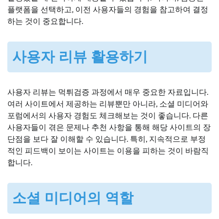
플랫폼을 선택하고, 이전 사용자들의 경험을 참고하여 결정
하는 것이 중요합니다.
사용자 리뷰 활용하기
사용자 리뷰는 먹튀검증 과정에서 매우 중요한 자료입니다.
여러 사이트에서 제공하는 리뷰뿐만 아니라, 소셜 미디어와
포럼에서의 사용자 경험도 체크해보는 것이 좋습니다. 다른
사용자들이 겪은 문제나 추천 사항을 통해 해당 사이트의 장
단점을 보다 잘 이해할 수 있습니다. 특히, 지속적으로 부정
적인 피드백이 보이는 사이트는 이용을 피하는 것이 바람직
합니다.
소셜 미디어의 역할