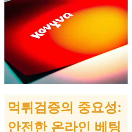
먹튀검증의 중요성:
안전한 온라인 베팅