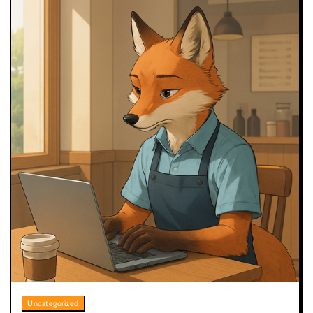
Uncategorized