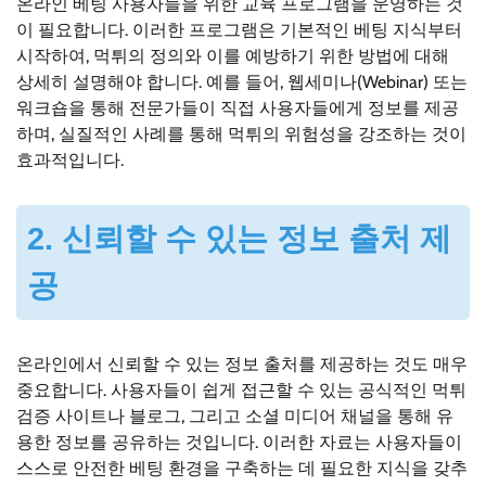
온라인 베팅 사용자들을 위한 교육 프로그램을 운영하는 것
이 필요합니다. 이러한 프로그램은 기본적인 베팅 지식부터
시작하여, 먹튀의 정의와 이를 예방하기 위한 방법에 대해
상세히 설명해야 합니다. 예를 들어, 웹세미나(Webinar) 또는
워크숍을 통해 전문가들이 직접 사용자들에게 정보를 제공
하며, 실질적인 사례를 통해 먹튀의 위험성을 강조하는 것이
효과적입니다.
2. 신뢰할 수 있는 정보 출처 제
공
온라인에서 신뢰할 수 있는 정보 출처를 제공하는 것도 매우
중요합니다. 사용자들이 쉽게 접근할 수 있는 공식적인 먹튀
검증 사이트나 블로그, 그리고 소셜 미디어 채널을 통해 유
용한 정보를 공유하는 것입니다. 이러한 자료는 사용자들이
스스로 안전한 베팅 환경을 구축하는 데 필요한 지식을 갖추