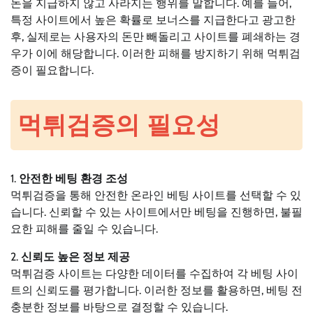
돈을 지급하지 않고 사라지는 행위를 말합니다. 예를 들어,
특정 사이트에서 높은 확률로 보너스를 지급한다고 광고한
후, 실제로는 사용자의 돈만 빼돌리고 사이트를 폐쇄하는 경
우가 이에 해당합니다. 이러한 피해를 방지하기 위해 먹튀검
증이 필요합니다.
먹튀검증의 필요성
1.
안전한 베팅 환경 조성
먹튀검증을 통해 안전한 온라인 베팅 사이트를 선택할 수 있
습니다. 신뢰할 수 있는 사이트에서만 베팅을 진행하면, 불필
요한 피해를 줄일 수 있습니다.
2.
신뢰도 높은 정보 제공
먹튀검증 사이트는 다양한 데이터를 수집하여 각 베팅 사이
트의 신뢰도를 평가합니다. 이러한 정보를 활용하면, 베팅 전
충분한 정보를 바탕으로 결정할 수 있습니다.