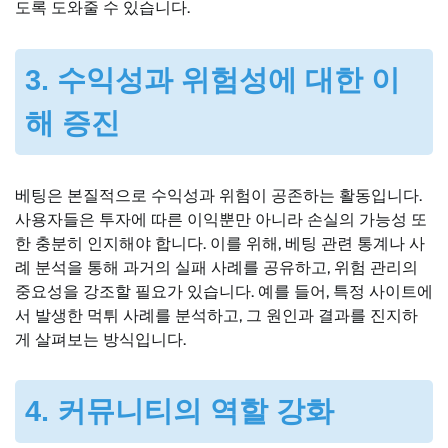
도록 도와줄 수 있습니다.
3. 수익성과 위험성에 대한 이
해 증진
베팅은 본질적으로 수익성과 위험이 공존하는 활동입니다.
사용자들은 투자에 따른 이익뿐만 아니라 손실의 가능성 또
한 충분히 인지해야 합니다. 이를 위해, 베팅 관련 통계나 사
례 분석을 통해 과거의 실패 사례를 공유하고, 위험 관리의
중요성을 강조할 필요가 있습니다. 예를 들어, 특정 사이트에
서 발생한 먹튀 사례를 분석하고, 그 원인과 결과를 진지하
게 살펴보는 방식입니다.
4. 커뮤니티의 역할 강화