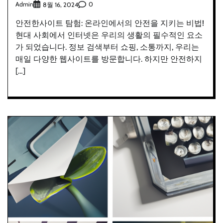
Admin
0
8월 16, 2024
안전한사이트 탐험: 온라인에서의 안전을 지키는 비법!
현대 사회에서 인터넷은 우리의 생활의 필수적인 요소
가 되었습니다. 정보 검색부터 쇼핑, 소통까지, 우리는
매일 다양한 웹사이트를 방문합니다. 하지만 안전하지
[…]