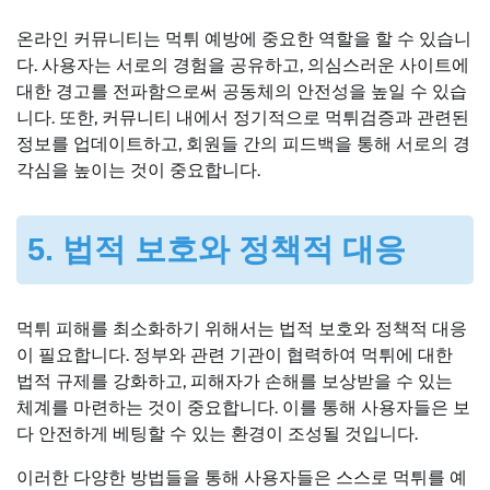
온라인 커뮤니티는 먹튀 예방에 중요한 역할을 할 수 있습니
다. 사용자는 서로의 경험을 공유하고, 의심스러운 사이트에
대한 경고를 전파함으로써 공동체의 안전성을 높일 수 있습
니다. 또한, 커뮤니티 내에서 정기적으로 먹튀검증과 관련된
정보를 업데이트하고, 회원들 간의 피드백을 통해 서로의 경
각심을 높이는 것이 중요합니다.
5. 법적 보호와 정책적 대응
먹튀 피해를 최소화하기 위해서는 법적 보호와 정책적 대응
이 필요합니다. 정부와 관련 기관이 협력하여 먹튀에 대한
법적 규제를 강화하고, 피해자가 손해를 보상받을 수 있는
체계를 마련하는 것이 중요합니다. 이를 통해 사용자들은 보
다 안전하게 베팅할 수 있는 환경이 조성될 것입니다.
이러한 다양한 방법들을 통해 사용자들은 스스로 먹튀를 예