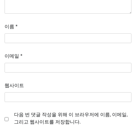
이름
*
이메일
*
웹사이트
다음 번 댓글 작성을 위해 이 브라우저에 이름, 이메일,
그리고 웹사이트를 저장합니다.