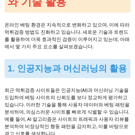
와 기술 활용
온라인 베팅 환경은 지속적으로 변화하고 있으며, 이에 따라
먹튀검증 방법도 진화하고 있습니다. 새로운 기술과 트렌드
를 활용하여 더욱 효과적인 검증이 이루어지고 있는데, 아래
에서 몇 가지 주요 요소를 살펴보겠습니다.
1. 인공지능과 머신러닝의 활용
최근 먹튀검증 사이트들은 인공지능(AI)과 머신러닝 기술을
도입하여 베팅 사이트의 신뢰도를 보다 정교하게 평가하고
있습니다. 이러한 기술을 통해 사용자 데이터와 베팅 패턴을
분석하여, 의심스러운 사이트를 빠르게 식별할 수 있습니다.
예를 들어, AI 알고리즘은 사이트의 트래픽과 사용자 리뷰를
분석하여 비정상적인 행동 패턴을 감지하고, 이를 바탕으로
경고 신호를 생성합니다.