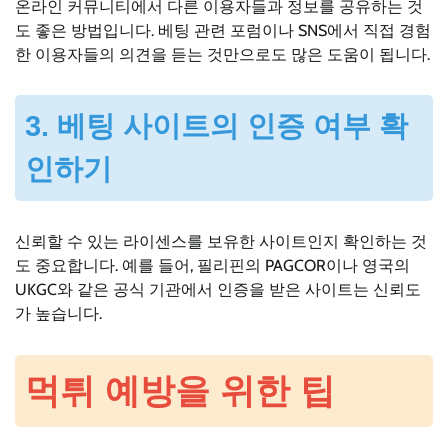
온라인 커뮤니티에서 다른 이용자들과 정보를 공유하는 것
도 좋은 방법입니다. 베팅 관련 포럼이나 SNS에서 직접 경험
한 이용자들의 의견을 듣는 것만으로도 많은 도움이 됩니다.
3. 베팅 사이트의 인증 여부 확
인하기
신뢰할 수 있는 라이센스를 보유한 사이트인지 확인하는 것
도 중요합니다. 예를 들어, 필리핀의 PAGCOR이나 영국의
UKGC와 같은 공식 기관에서 인증을 받은 사이트는 신뢰도
가 높습니다.
먹튀 예방을 위한 팁