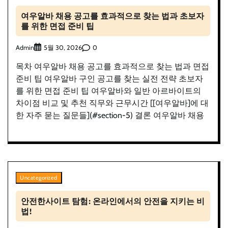
여우알바 채용 공고를 효과적으로 찾는 법과 초보자
를 위한 면접 준비 팁
Admin
0
5월 30, 2026
목차 여우알바 채용 공고를 효과적으로 찾는 법과 면접
준비 팁 여우알바 구인 공고를 찾는 실전 전략 초보자
를 위한 면접 준비 팁 여우알바와 일반 아르바이트의
차이점 비교 및 추천 직무와 근무시간 [[여우알바]에 대
한 자주 묻는 질문들](#section-5) 결론 여우알바 채용
Uncategorized
안전한사이트 탐험: 온라인에서의 안전을 지키는 비
법!