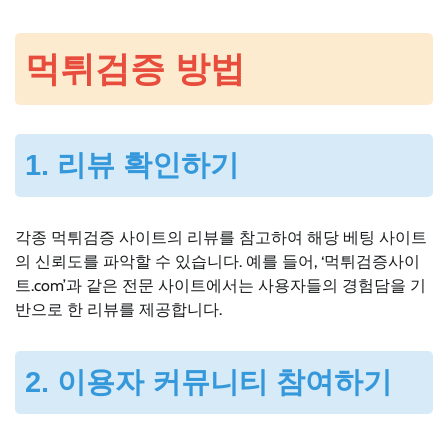
먹튀검증 방법
1. 리뷰 확인하기
각종 먹튀검증 사이트의 리뷰를 참고하여 해당 베팅 사이트
의 신뢰도를 파악할 수 있습니다. 예를 들어, ‘먹튀검증사이
트.com’과 같은 전문 사이트에서는 사용자들의 경험담을 기
반으로 한 리뷰를 제공합니다.
2. 이용자 커뮤니티 참여하기