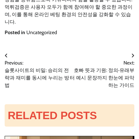
먹튀검증은 사용자 모두가 함께 참여해야 할 중요한 과정이
며, 이를 통해 온라인 베팅 환경의 안전성을 강화할 수 있습
니다.
Posted in
Uncategorized
글
Previous:
Next:
슬롯사이트의 비밀: 승리의 전
호빠 뜻과 기원: 정의·유래부
탐
략과 재미를 동시에 누리는 방
터 예시 문장까지 한눈에 파악
법
하는 가이드
색
RELATED POSTS