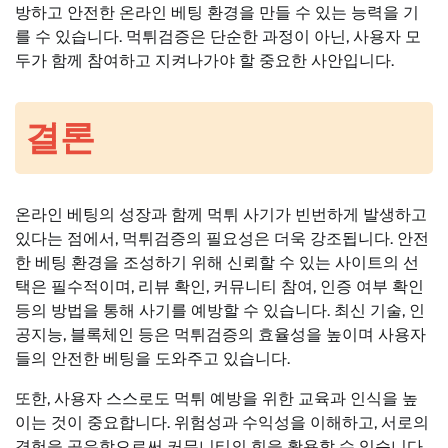
방하고 안전한 온라인 베팅 환경을 만들 수 있는 능력을 기
를 수 있습니다. 먹튀검증은 단순한 과정이 아닌, 사용자 모
두가 함께 참여하고 지켜나가야 할 중요한 사안입니다.
결론
온라인 베팅의 성장과 함께 먹튀 사기가 빈번하게 발생하고
있다는 점에서, 먹튀검증의 필요성은 더욱 강조됩니다. 안전
한 베팅 환경을 조성하기 위해 신뢰할 수 있는 사이트의 선
택은 필수적이며, 리뷰 확인, 커뮤니티 참여, 인증 여부 확인
등의 방법을 통해 사기를 예방할 수 있습니다. 최신 기술, 인
공지능, 블록체인 등은 먹튀검증의 효율성을 높이며 사용자
들의 안전한 베팅을 도와주고 있습니다.
또한, 사용자 스스로도 먹튀 예방을 위한 교육과 인식을 높
이는 것이 중요합니다. 위험성과 수익성을 이해하고, 서로의
경험을 공유함으로써 커뮤니티의 힘을 활용할 수 있습니다.