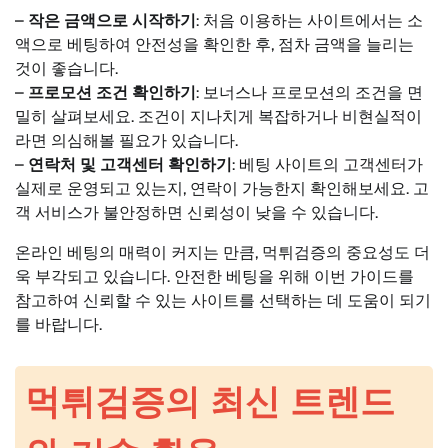
–
작은 금액으로 시작하기
: 처음 이용하는 사이트에서는 소
액으로 베팅하여 안전성을 확인한 후, 점차 금액을 늘리는
것이 좋습니다.
–
프로모션 조건 확인하기
: 보너스나 프로모션의 조건을 면
밀히 살펴보세요. 조건이 지나치게 복잡하거나 비현실적이
라면 의심해볼 필요가 있습니다.
–
연락처 및 고객센터 확인하기
: 베팅 사이트의 고객센터가
실제로 운영되고 있는지, 연락이 가능한지 확인해보세요. 고
객 서비스가 불안정하면 신뢰성이 낮을 수 있습니다.
온라인 베팅의 매력이 커지는 만큼, 먹튀검증의 중요성도 더
욱 부각되고 있습니다. 안전한 베팅을 위해 이번 가이드를
참고하여 신뢰할 수 있는 사이트를 선택하는 데 도움이 되기
를 바랍니다.
먹튀검증의 최신 트렌드