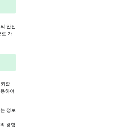
로의 안전
으로 가
신뢰할
활용하여
있는 정보
들의 경험