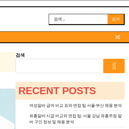
검
색:
검색
검
색
RECENT POSTS
여성알바 급여 비교 표와 면접 팁 서울·부산 채용 분석
유흥알바 시급 비교와 면접 팁: 서울 강남 유흥주점 알
바 구인 정보 및 채용 분석