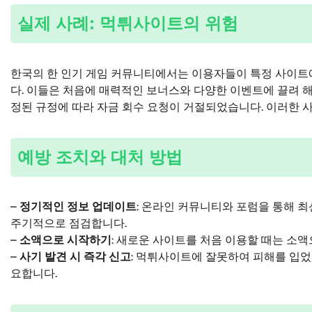
실제 사례: 먹튀사이트의 위험
한국의 한 인기 게임 커뮤니티에서는 이용자들이 특정 사이트
다. 이들은 처음에 매력적인 보너스와 다양한 이벤트에 끌려 해
정된 규정에 따라 자금 회수 요청이 거절되었습니다. 이러한 
예방 조치와 대처 방법
–
정기적인 정보 업데이트
: 온라인 커뮤니티와 포럼을 통해 
주기적으로 점검합니다.
–
소액으로 시작하기
: 새로운 사이트를 처음 이용할 때는 소
–
사기 발견 시 즉각 신고
: 먹튀사이트에 잘못하여 피해를 입었
요합니다.