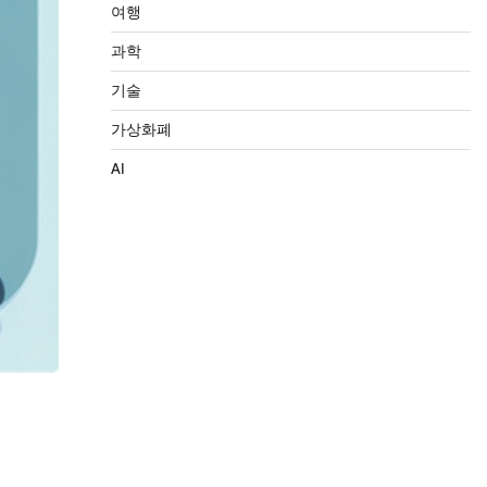
여행
과학
기술
가상화폐
AI