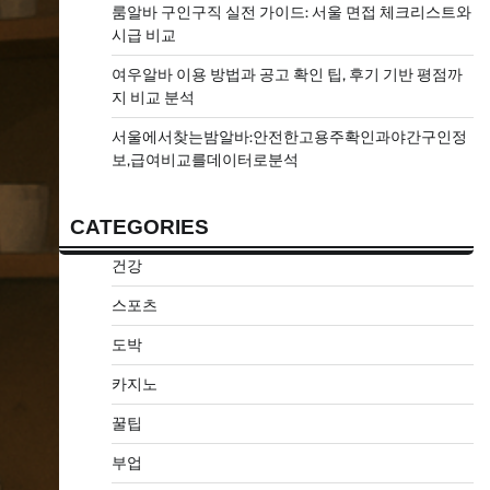
룸알바 구인구직 실전 가이드: 서울 면접 체크리스트와
시급 비교
여우알바 이용 방법과 공고 확인 팁, 후기 기반 평점까
지 비교 분석
서울에서찾는밤알바:안전한고용주확인과야간구인정
보,급여비교를데이터로분석
CATEGORIES
건강
스포츠
도박
카지노
꿀팁
부업