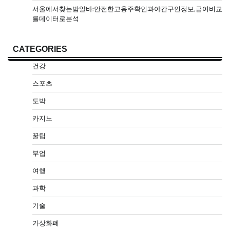
서울에서찾는밤알바:안전한고용주확인과야간구인정보,급여비교
를데이터로분석
CATEGORIES
건강
스포츠
도박
카지노
꿀팁
부업
여행
과학
기술
가상화폐